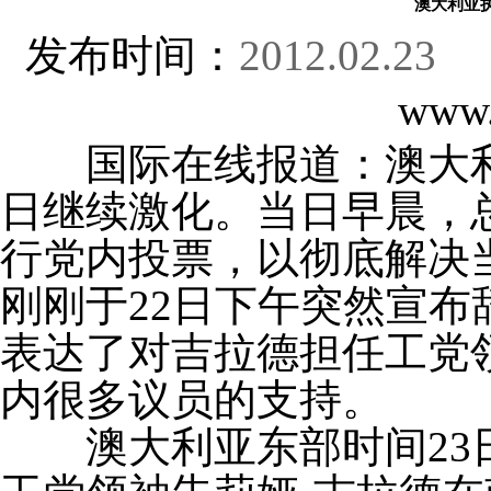
澳大利亚
发布时间：
2012.02.23
浏
www.
国际在线报道：澳大利亚
日继续激化。当日早晨，
行党内投票，以彻底解决
刚刚于22日下午突然宣
表达了对吉拉德担任工党
内很多议员的支持。
澳大利亚东部时间23日