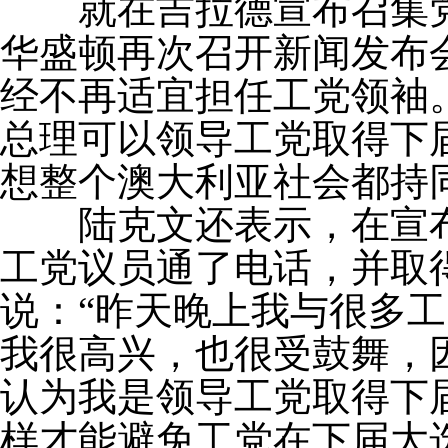
就在吉拉德宣布召集党
华盛顿再次召开新闻发布
经不再适宜担任工党领袖
总理可以领导工党取得下
想整个澳大利亚社会都持
陆克文还表示，在宣布辞
工党议员通了电话，并取
说：“昨天晚上我与很多
我很高兴，也很受鼓舞，
认为我是领导工党取得下
样才能避免工党在下届大