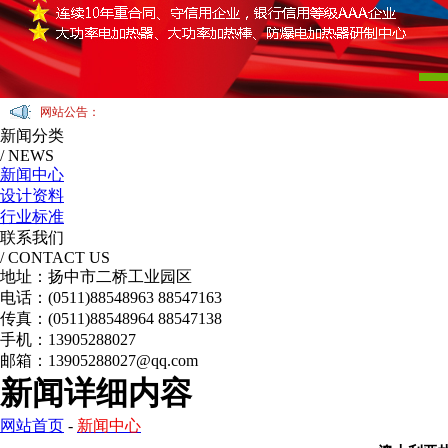
网站公告：
新闻分类
/ NEWS
新闻中心
设计资料
行业标准
联系我们
/ CONTACT US
地址：扬中市二桥工业园区
电话：(0511)88548963 88547163
传真：(0511)88548964 88547138
手机：13905288027
邮箱：13905288027@qq.com
新闻详细内容
网站首页
-
新闻中心