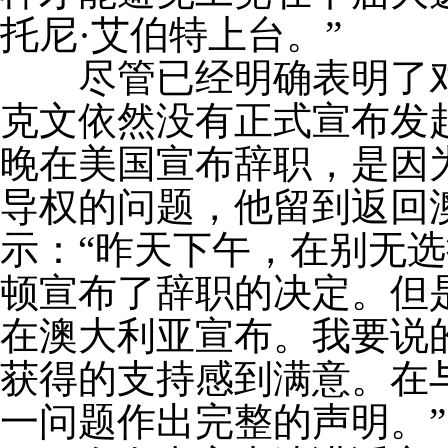
托尼·艾伯特上台。”
尽管已经明确表明了对
克文依然没有正式宣布发
晚在美国宣布辞职，是因
导权的问题，他留到返回
示：“昨天下午，在别无
顿宣布了辞职的决定。但
在澳大利亚宣布。我要说
获得的支持感到满意。在
一问题作出完整的声明。”