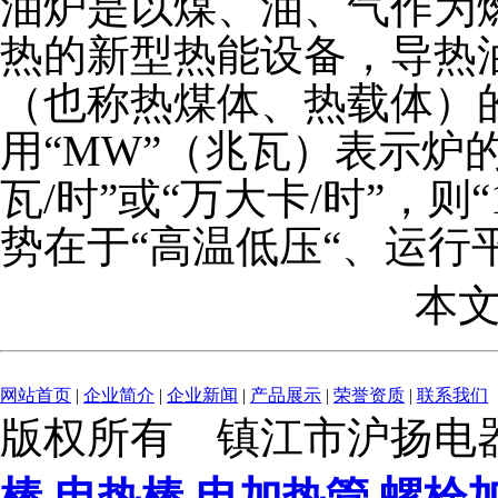
油炉是以煤、油、气作为
热的新型热能设备，导热
（也称热煤体、热载体）
用“MW”（兆瓦）表示炉
瓦/时”或“万大卡/时”，则“
势在于“高温低压“、运行
本
网站首页
|
企业简介
|
企业新闻
|
产品展示
|
荣誉资质
|
联系我们
版权所有 镇江市沪扬电
棒
,
电热棒
,
电加热管
,
螺栓