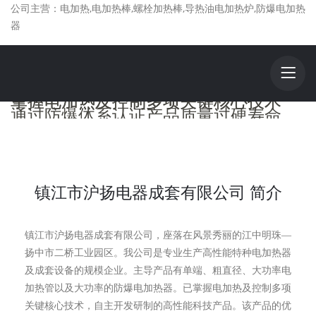
公司主营：电加热,电加热棒,螺栓加热棒,导热油电加热炉,防爆电加热
器
二十四年恪守信用售后无忧品牌企业
二十四年恪守信用售后无忧品牌企业
四十年电加热器丰富的研发生产经验
四十年电加热器丰富的研发生产经验
获得国家多项隔爆粉尘大小功率防爆认证
获得国家多项隔爆粉尘大小功率防爆认证
掌握电加热及控制多项关键核心技术
掌握电加热及控制多项关键核心技术
通过防爆体系认证产品质量过硬寿命
通过防爆体系认证产品质量过硬寿命
查看详细
查看详细
查看详细
查看详细
镇江市沪扬电器成套有限公司 简介
镇江市沪扬电器成套有限公司，座落在风景秀丽的江中明珠—
扬中市二桥工业园区。我公司是专业生产高性能特种电加热器
及成套设备的规模企业。主导产品有单端、粗直径、大功率电
加热管以及大功率的防爆电加热器。已掌握电加热及控制多项
关键核心技术，自主开发研制的高性能科技产品。该产品的优